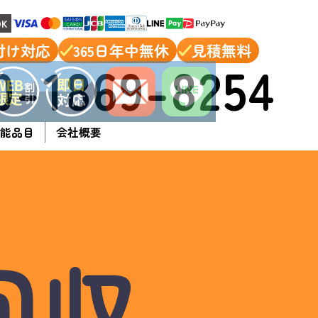
K
付け対応
365日年中無休
見積無料
0-1869-8254
能品目
会社概要
回収