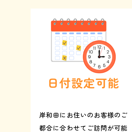
で
伝
え
る
と
、
基
本
料
金
3
0
0
0
円
オ
フ
日付設定可能
岸和田にお住いのお客様のご
都合に合わせてご訪問が可能