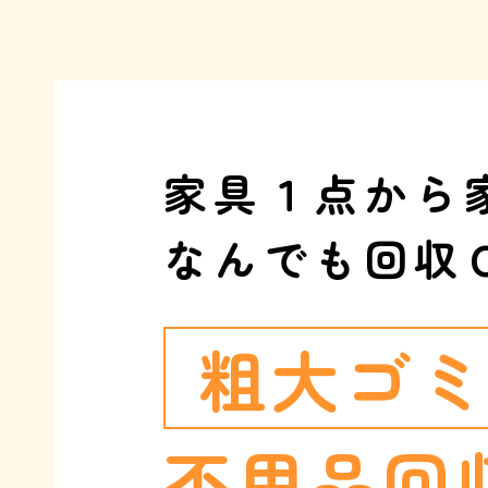
家具１点から
なんでも回収
粗大ゴ
不用品回