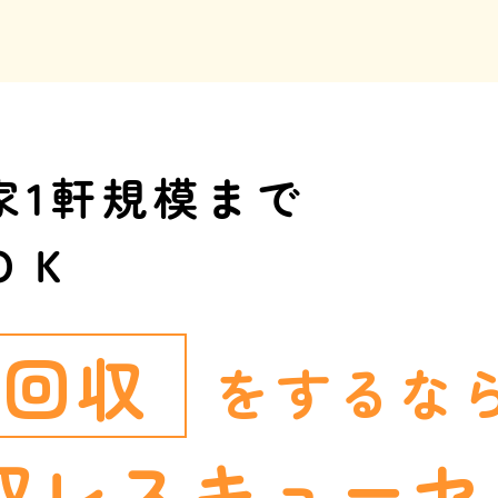
家1軒規模まで
ＯＫ
ミ回収
をするな
収レスキュー
セ