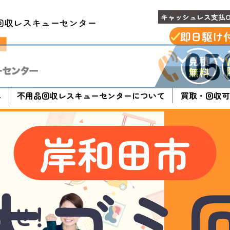
キャッシュレス支払O
回収レスキューセンター
即日駆け
05
へ
不用品回収レスキューセンターについて
買取・回収可
岸和田市
大ゴミ