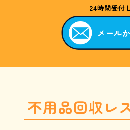
W
24時間受付
E
B
限
定
割
メール
引
キ
ャ
ン
ペ
ー
ン
。
「
ホ
ー
ム
ペ
ー
ジ
を
不用品回収レ
見
た
050-
」
と
お
電
話