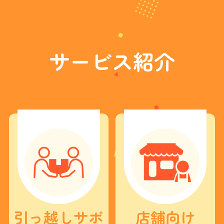
ジ
を
見
た
」
と
サービス紹介
お
電
話
で
伝
え
る
と
、
基
本
料
金
3
0
0
0
円
オ
引っ越しサポ
店舗向け
フ