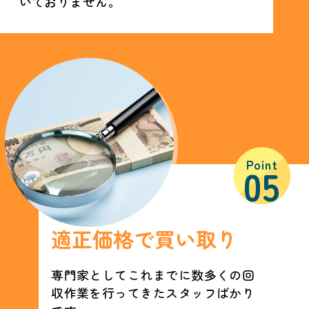
いておりません。
Point
05
適正価格で買い取り
専門家としてこれまでに数多くの回
収作業を行ってきたスタッフばかり