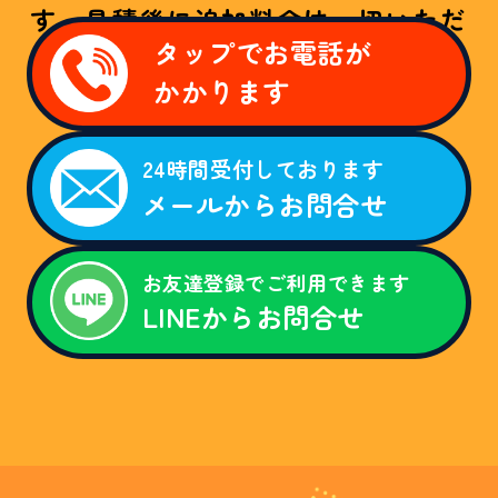
す。見積後に追加料金は一切いただ
タップでお電話が
きません！
かかります
W
E
B
24時間受付しております
限
メールからお問合せ
定
割
引
キ
ャ
お友達登録でご利用できます
ン
LINEからお問合せ
ペ
ー
ン
。
「
ホ
ー
ム
ペ
ー