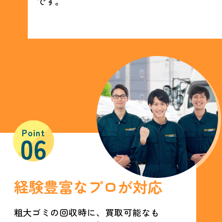
です。
Point
06
経験豊富なプロが対応
粗大ゴミの回収時に、買取可能なも