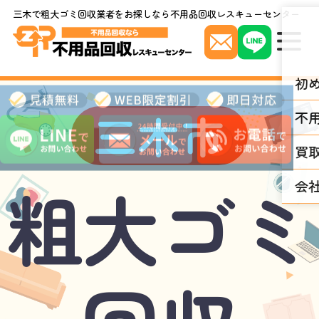
三木で粗大ゴミ回収業者をお探しなら不用品回収レスキューセンター
初
三木市
不
見
積
無
買
料
・
粗大ゴミ
W
会
E
B
限
定
割
引
・
即
日
対
応