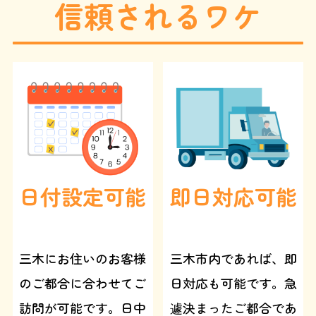
信頼されるワケ
え
る
と
、
基
本
料
金
3
0
0
0
円
オ
フ
日付設定可能
即日対応可能
三木にお住いのお客様
三木市内であれば、即
のご都合に合わせてご
日対応も可能です。急
訪問が可能です。日中
遽決まったご都合であ