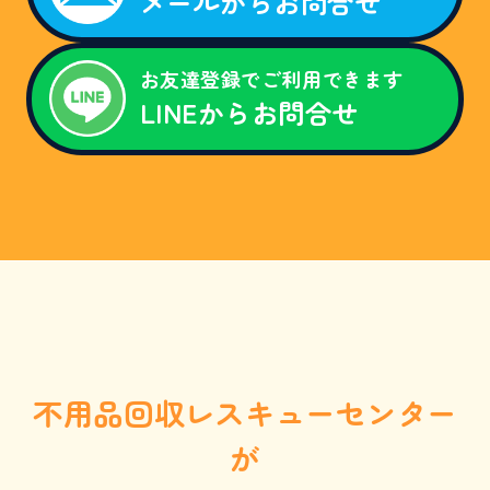
メールからお問合せ
割
引
キ
ャ
お友達登録でご利用できます
ン
LINEからお問合せ
ペ
ー
ン
。
「
ホ
ー
ム
ペ
ー
ジ
を
見
た
」
と
不用品回収レスキューセンター
お
電
話
が
で
伝