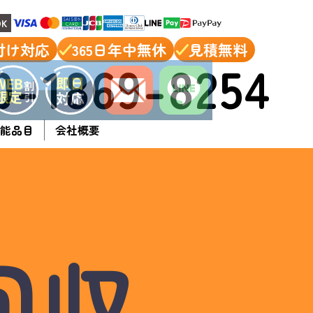
K
付け対応
365日年中無休
見積無料
0-1869-8254
能品目
会社概要
回収