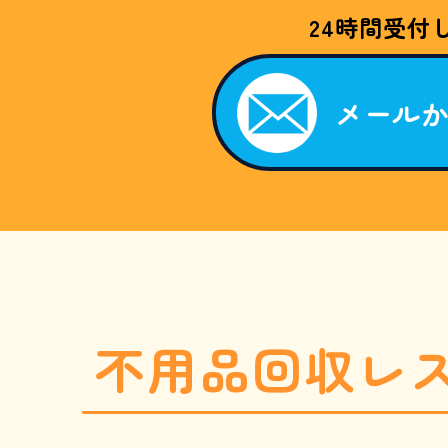
W
24時間受付
E
B
限
定
割
メール
引
キ
ャ
ン
ペ
ー
ン
。
「
ホ
ー
ム
ペ
ー
ジ
を
不用品回収レ
見
た
050-
」
と
お
電
話