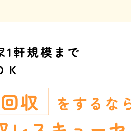
家1軒規模まで
ＯＫ
ミ回収
をするな
収レスキュー
セ