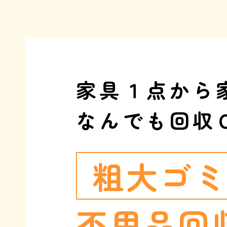
家具１点から
なんでも回収
粗大ゴ
不用品回