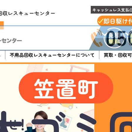
キャッシュレス支払O
回収レスキューセンター
即日駆け
05
へ
不用品回収レスキューセンターについて
買取・回収可
笠置町
大ゴミ