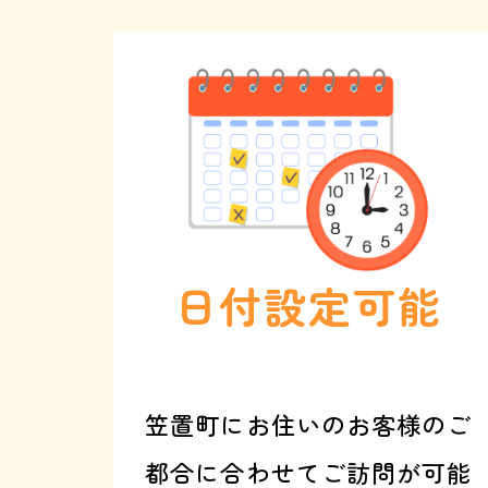
で
伝
え
る
と
、
基
本
料
金
3
0
0
0
円
オ
フ
日付設定可能
笠置町にお住いのお客様のご
都合に合わせてご訪問が可能