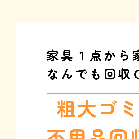
家具１点から
なんでも回収
粗大ゴ
不用品回