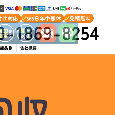
K
付け対応
365日年中無休
見積無料
0-1869-8254
能品目
会社概要
回収