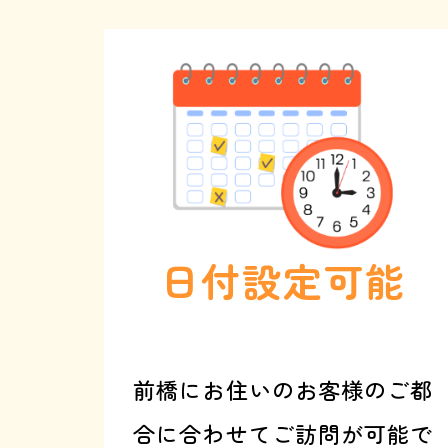
で
伝
え
る
と
、
基
本
料
金
3
0
0
0
円
オ
フ
日付設定可能
前橋にお住いのお客様のご都
合に合わせてご訪問が可能で