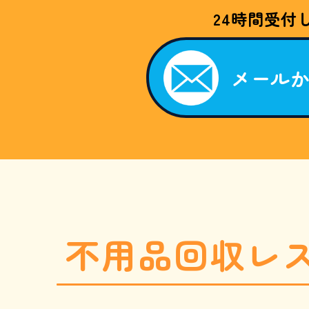
W
24時間受付
E
B
限
定
割
メール
引
キ
ャ
ン
ペ
ー
ン
。
「
ホ
ー
ム
ペ
ー
ジ
を
不用品回収レ
見
た
050-
」
と
お
電
話