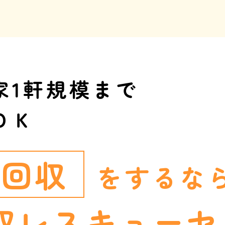
家1軒規模まで
ＯＫ
ミ回収
をするな
収レスキュー
セ