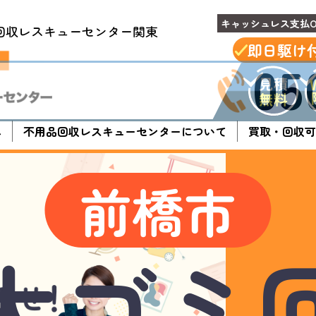
キャッシュレス支払O
回収レスキューセンター関東
即日駆け
05
へ
不用品回収レスキューセンターについて
買取・回収可
前橋市
大ゴミ