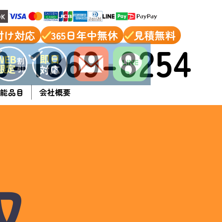
K
付け対応
365日年中無休
見積無料
0-1869-8254
能品目
会社概要
収