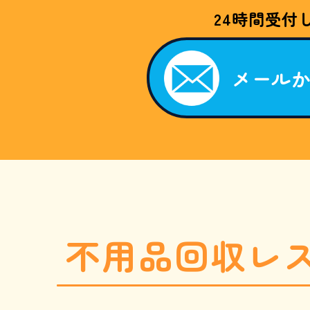
W
24時間受付
E
B
限
定
割
メール
引
キ
ャ
ン
ペ
ー
ン
。
「
ホ
ー
ム
ペ
ー
ジ
を
不用品回収レ
見
た
050-
」
と
お
電
話