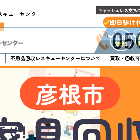
キャッシュレス支払O
スキューセンター
即日駆け
05
へ
不用品回収レスキューセンターについて
買取・回収可
彦根市
家具
回