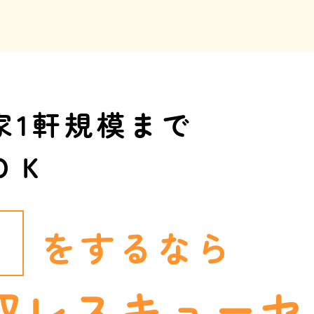
家1軒規模まで
ＯＫ
収
をするなら
収レスキュー
セ