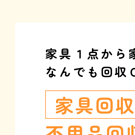
家具１点から
なんでも回収
家具回
不用品回