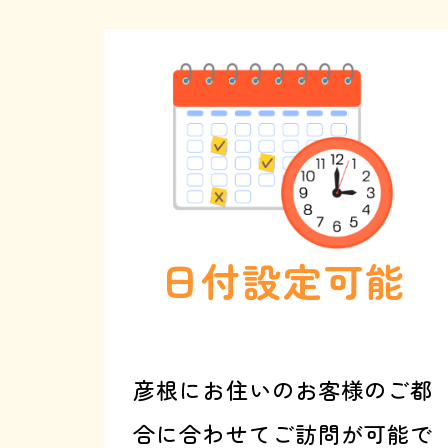
で
伝
え
る
と
、
基
本
料
金
3
0
0
0
円
オ
フ
日付設定可能
彦根にお住いのお客様のご都
合に合わせてご訪問が可能で