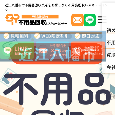
近江八幡市で不用品回収業者をお探しなら不用品回収レスキューセン
ター
初
不
見
近江八幡市
積
無
買
料
・
不用品
W
会
E
B
限
定
割
引
・
即
日
対
応