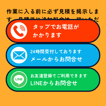
作業に入る前に必ず見積を掲示しま
す。見積後に追加料金は一切いただ
タップでお電話が
きません！
かかります
W
E
B
24時間受付しております
限
メールからお問合せ
定
割
引
キ
ャ
お友達登録でご利用できます
ン
LINEからお問合せ
ペ
ー
ン
。
「
ホ