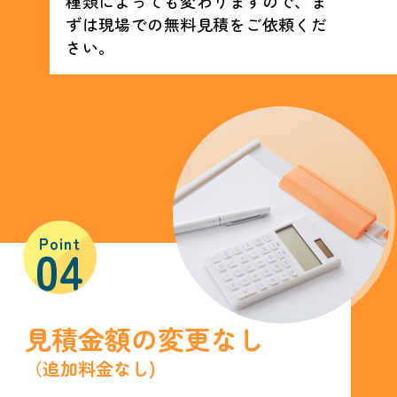
種類によっても変わりますので、ま
ずは現場での無料見積をご依頼くだ
さい。
Point
04
見積金額の変更なし
（追加料金なし)