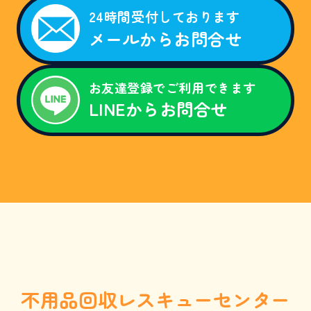
E
B
24時間受付しております
限
メールからお問合せ
定
割
引
キ
ャ
お友達登録でご利用できます
ン
LINEからお問合せ
ペ
ー
ン
。
「
ホ
ー
ム
ペ
ー
ジ
を
見
た
」
と
不用品回収レスキューセンター
お
電