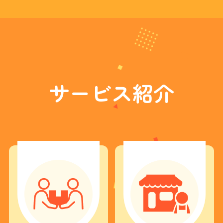
ー
ム
ペ
ー
ジ
を
見
た
」
と
サービス紹介
お
電
話
で
伝
え
る
と
、
基
本
料
金
3
0
0
0