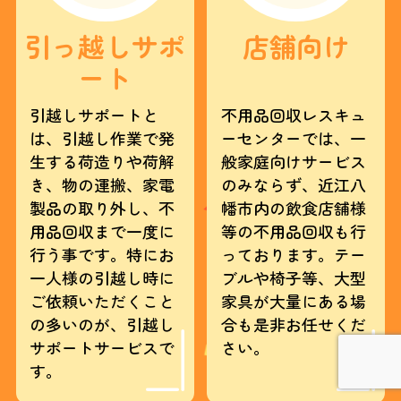
円
オ
引っ越しサポ
店舗向け
フ
ート
引越しサポートと
不用品回収レスキュ
は、引越し作業で発
ーセンターでは、一
生する荷造りや荷解
般家庭向けサービス
き、物の運搬、家電
のみならず、近江八
製品の取り外し、不
幡市内の飲食店舗様
用品回収まで一度に
等の不用品回収も行
行う事です。特にお
っております。テー
一人様の引越し時に
ブルや椅子等、大型
ご依頼いただくこと
家具が大量にある場
の多いのが、引越し
合も是非お任せくだ
サポートサービスで
さい。
す。