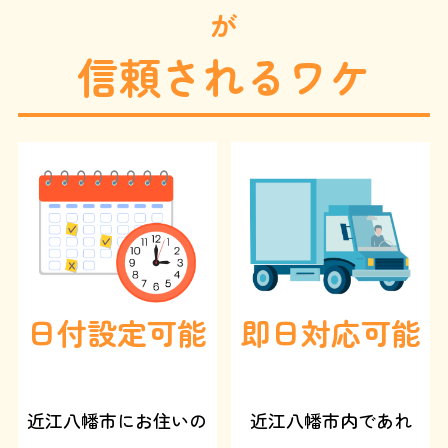
話
が
で
伝
信頼されるワケ
え
る
と
、
基
本
料
金
3
0
0
0
円
オ
フ
日付設定可能
即日対応可能
近江八幡市にお住いの
近江八幡市内であれ